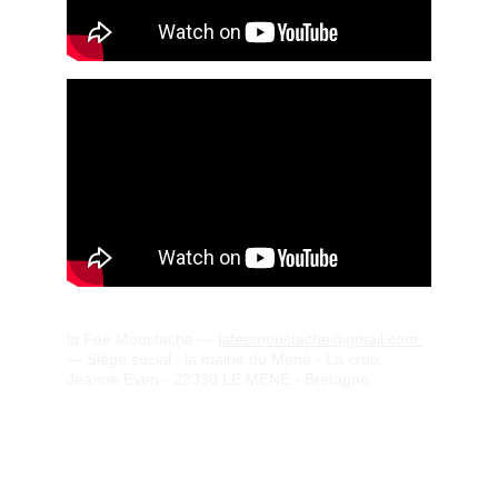
la Fée Moustache — 
lafeemoustache@gmail.com 
— Siège social : la mairie du Mené - La croix 
Jeanne Even - 22330 LE MENÉ - Bretagne